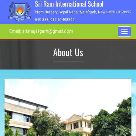
Sri Ram International School
Prem Nursery Gopal Nagar Najafgarh, New Delhi +91-9999
040 338, 011-61408309
Email: srisnajafgarh@gmail.com
Toggl
navig
About Us